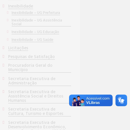
Inexibilidade
Inexibilidade – UG Prefeitura
Inexibilidade – UG Assistência
Social
Inexibilidade – UG Educação
Inexibilidade – UG Saúde
Licitações
Pesquisas de Satisfação
Procuradoria Geral do
Município
Secretaria Executiva de
Administração
Secretaria Executiva de
Assistência Social e Direitos
Humanos
Secretaria Executiva de
Cultura, Turismo e Esportes
Secretaria Executiva de
Desenvolvimento Econômico,