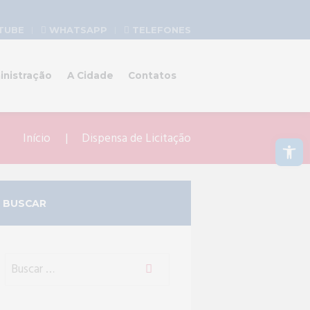
TUBE
WHATSAPP
TELEFONES
inistração
A Cidade
Contatos
Abrir a barra de ferramentas
Início
Dispensa de Licitação
BUSCAR