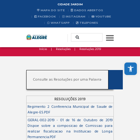
CIDADE JARDIM
MAPA DO SITE
DADOS ABERTOS
FACEBOOK
INSTAGRAM
YOUTUBE
WHATSAPP
TELEFONES
Início
Resoluções
Resoluções 2019
Abrir a barra de ferramentas
RESOLUÇÕES 2019
Regimento 2 Conferencia Municipal de Saude de
Alegre-ES.PDF
GERAL-002-2019 - 01 de 16 de Outubro de 2019
Dispoe sobre a composicao de Comissao para
realizar fiscalizacao na Instituicao de Longa
Permanencia.PDF