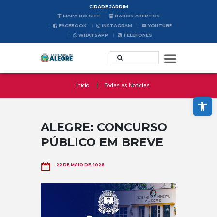
CIDADE JARDIM
MAPA DO SITE
DADOS ABERTOS
FACEBOOK
INSTAGRAM
YOUTUBE
WHATSAPP
TELEFONES
Início
Todas as Noticias
Abrir a barra de ferramentas
ALEGRE: CONCURSO
PÚBLICO EM BREVE
22 DE MAIO DE 2026