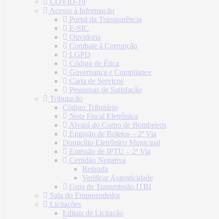
COVID-19
Acesso à Informação
Portal da Transparência
E-SIC
Ouvidoria
Combate à Corrupção
LGPD
Código de Ética
Governança e Compliance
Carta de Serviços
Pesquisas de Satisfação
Tributação
Código Tributário
Nota Fiscal Eletrônica
Alvará do Corpo de Bombeiros
Emissão de Boletos – 2ª Via
Domicílio Eletrônico Municipal
Emissão de IPTU – 2ª Via
Certidão Negativa
Retirada
Verificar Autenticidade
Guia de Transmissão ITBI
Sala do Empreendedor
Licitações
Editais de Licitação