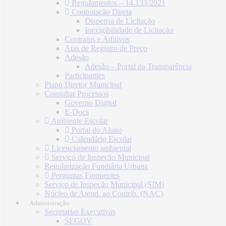
Regulamentos – 14.133/2021
Contratação Direta
Dispensa de Licitação
Inexigibilidade de Licitação
Contratos e Aditivos
Atas de Registro de Preço
Adesão
Adesão – Portal da Transparência
Participantes
Plano Diretor Municipal
Consultar Processos
Governo Digital
E-Docs
Ambiente Escolar
Portal do Aluno
Calendário Escolar
Licenciamento ambiental
Serviço de Inspeção Municipal
Regularização Fundiária Urbana
Perguntas Frequentes
Serviço de Inspeção Municipal (SIM)
Núcleo de Atend. ao Contrib. (NAC)
Administração
Secretarias Executivas
SEGOV