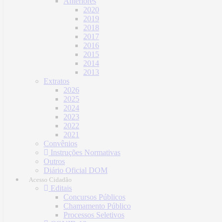
Anteriores
2020
2019
2018
2017
2016
2015
2014
2013
Extratos
2026
2025
2024
2023
2022
2021
Convênios
Instruções Normativas
Outros
Diário Oficial DOM
Acesso Cidadão
Editais
Concursos Públicos
Chamamento Público
Processos Seletivos