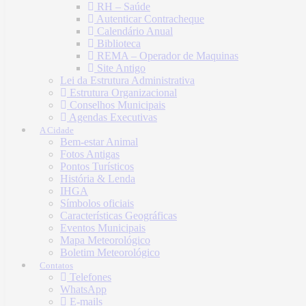
RH – Saúde
Autenticar Contracheque
Calendário Anual
Biblioteca
REMA – Operador de Maquinas
Site Antigo
Lei da Estrutura Administrativa
Estrutura Organizacional
Conselhos Municipais
Agendas Executivas
A Cidade
Bem-estar Animal
Fotos Antigas
Pontos Turísticos
História & Lenda
IHGA
Símbolos oficiais
Características Geográficas
Eventos Municipais
Mapa Meteorológico
Boletim Meteorológico
Contatos
Telefones
WhatsApp
E-mails