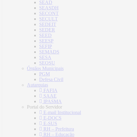
SEAD
SEASDH
SECONT
SECULT
SEDEIT
SEDER
SEED
SEESP
SEFIP
SEMADS
SESA
SEOSU
Órgãos Municipais
PGM
Defesa Civil
Autarquias
FAFIA
SAAE
IPASMA
Portal do Servidor
E-mail Institucional
E-DOCS
E-SUS
RH – Prefeitura
RH – Educação