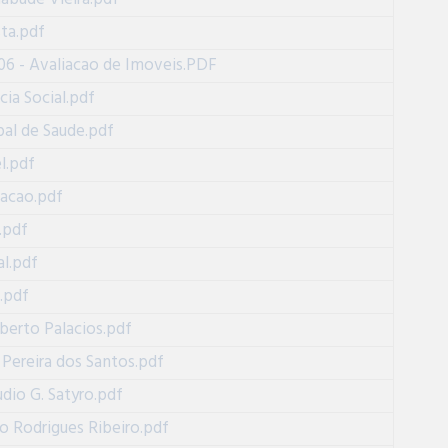
ta.pdf
06 - Avaliacao de Imoveis.PDF
cia Social.pdf
al de Saude.pdf
l.pdf
cacao.pdf
.pdf
al.pdf
.pdf
berto Palacios.pdf
Pereira dos Santos.pdf
udio G. Satyro.pdf
o Rodrigues Ribeiro.pdf