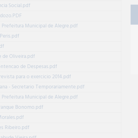
ncia Social.pdf
ardozo.PDF
efeitura Municipal de Alegre.pdf
Peris.pdf
df
 de Oliveira.pdf
ontencao de Despesas.pdf
vista para o exercicio 2014.pdf
iana - Secretario Temporariamente.pdf
efeitura Municipal de Alegre.pdf
 Franque Bonomo.pdf
Morales.pdf
s Ribeiro.pdf
abude Vieira.pdf