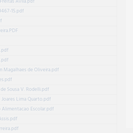
reitas Avila.pdf
9467-15.pdf
f
eira.PDF
.pdf
.pdf
n Magalhaes de Oliveira.pdf
es.pdf
 de Sousa V. Rodelli.pdf
 Joares Lima Quarto.pdf
 Alimentacao Escolar.pdf
ssis.pdf
reira.pdf