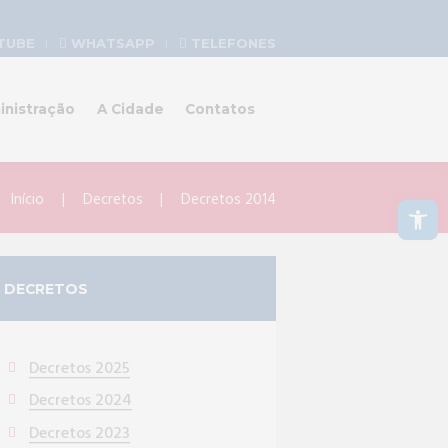
TUBE
WHATSAPP
TELEFONES
inistração
A Cidade
Contatos
Abrir a barra de ferramentas
Início
Decretos
Decretos 2014
DECRETOS
Decretos 2025
Decretos 2024
Decretos 2023