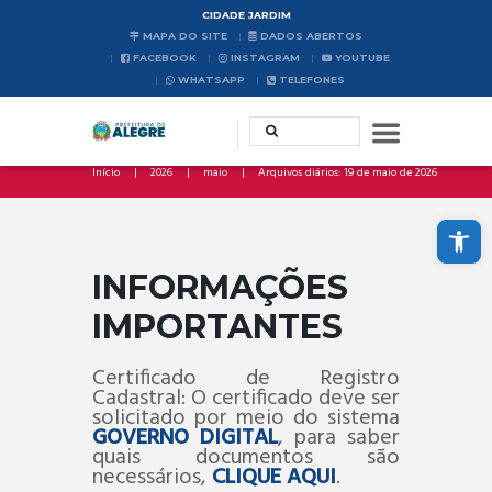
CIDADE JARDIM
MAPA DO SITE
DADOS ABERTOS
FACEBOOK
INSTAGRAM
YOUTUBE
WHATSAPP
TELEFONES
Início
2026
maio
Arquivos diários: 19 de maio de 2026
Abrir a barra de ferramentas
INFORMAÇÕES
IMPORTANTES
Certificado de Registro
Cadastral: O certificado deve ser
solicitado por meio do sistema
GOVERNO DIGITAL
, para saber
quais documentos são
necessários,
CLIQUE AQUI
.