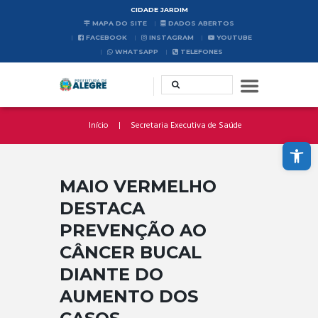
CIDADE JARDIM
MAPA DO SITE
DADOS ABERTOS
FACEBOOK
INSTAGRAM
YOUTUBE
WHATSAPP
TELEFONES
Início
Secretaria Executiva de Saúde
Abrir a barra de ferramentas
MAIO VERMELHO
DESTACA
PREVENÇÃO AO
CÂNCER BUCAL
DIANTE DO
AUMENTO DOS