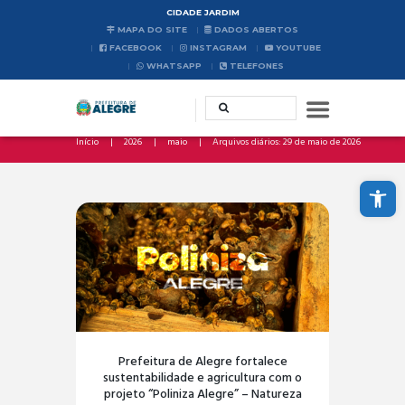
CIDADE JARDIM
MAPA DO SITE
DADOS ABERTOS
FACEBOOK
INSTAGRAM
YOUTUBE
WHATSAPP
TELEFONES
Início
2026
maio
Arquivos diários: 29 de maio de 2026
Abrir a barra de ferramentas
Prefeitura de Alegre fortalece
sustentabilidade e agricultura com o
projeto “Poliniza Alegre” – Natureza