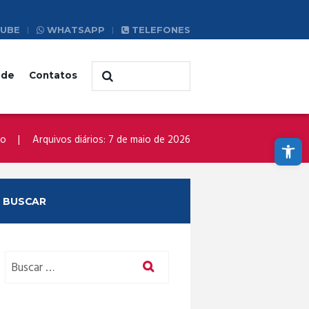
UBE
WHATSAPP
TELEFONES
ade
Contatos
Abrir a barra de ferramentas
io
Arquivos diários: 7 de maio de 2026
BUSCAR