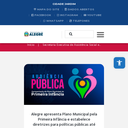
CIDADE JARDIM
MAPA DO SITE
DADOS ABERTOS
FACEBOOK
INSTAGRAM
YOUTUBE
WHATSAPP
TELEFONES
Início
Secretaria Executiva de Assistência Social e...
Abrir a barra de ferramentas
Alegre apresenta Plano Municipal pela
Primeira Infância e estabelece
diretrizes para políticas públicas até