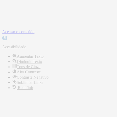
27.174.101/0001-35
Atendimento de Segunda à Sexta-Feira
07:30 às 11:30 horas / 13:00 às 17:00 horas
Acessar o conteúdo
Abrir
a
barra
Acessibilidade
de
ferramentas
Aumentar Texto
Diminuir Texto
Tons de Cinza
Alto Contraste
Contraste Negativo
Sublinhar Links
Redefinir