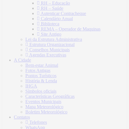
RH – Educação
RH – Saúde
Autenticar Contracheque
Calendário Anual
Biblioteca
REMA – Operador de Maquinas
Site Antigo
Lei da Estrutura Administrativa
Estrutura Organizacional
Conselhos Municipais
Agendas Executivas
A Cidade
Bem-estar Animal
Fotos Antigas
Pontos Turísticos
História & Lenda
IHGA
Símbolos oficiais
Características Geográficas
Eventos Municipais
Mapa Meteorológico
Boletim Meteorológico
Contatos
Telefones
WhatsApp