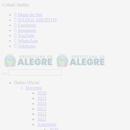
Cidade Jardim
Mapa do Site
DADOS ABERTOS
Facebook
Instagram
YouTube
WhatsApp
Telefones
Diário Oficial
Decretos
2026
2025
2024
2023
2022
2021
Anteriores
2020