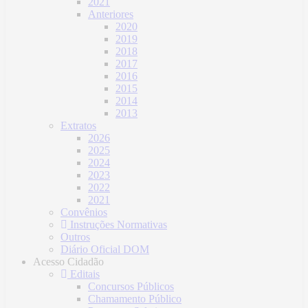
2021
Anteriores
2020
2019
2018
2017
2016
2015
2014
2013
Extratos
2026
2025
2024
2023
2022
2021
Convênios
Instruções Normativas
Outros
Diário Oficial DOM
Acesso Cidadão
Editais
Concursos Públicos
Chamamento Público