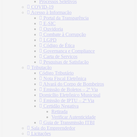
Processos Seletivos
COVID-19
Acesso à Informação
Portal da Transparência
E-SIC
Ouvidoria
Combate à Corrupção
LGPD
Código de Ética
Governança e Compliance
Carta de Serviços
Pesquisas de Satisfação
Tributação
Código Tributário
Nota Fiscal Eletrônica
Alvará do Corpo de Bombeiros
Emissão de Boletos – 2ª Via
Domicílio Eletrônico Municipal
Emissão de IPTU – 2ª Via
Certidão Negativa
Retirada
Verificar Autenticidade
Guia de Transmissão ITBI
Sala do Empreendedor
Licitações