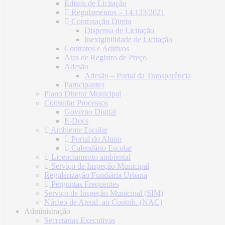
Editais de Licitação
Regulamentos – 14.133/2021
Contratação Direta
Dispensa de Licitação
Inexigibilidade de Licitação
Contratos e Aditivos
Atas de Registro de Preço
Adesão
Adesão – Portal da Transparência
Participantes
Plano Diretor Municipal
Consultar Processos
Governo Digital
E-Docs
Ambiente Escolar
Portal do Aluno
Calendário Escolar
Licenciamento ambiental
Serviço de Inspeção Municipal
Regularização Fundiária Urbana
Perguntas Frequentes
Serviço de Inspeção Municipal (SIM)
Núcleo de Atend. ao Contrib. (NAC)
Administração
Secretarias Executivas