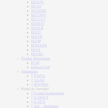
SEGOV
SEAD
SEASDH
SECONT
SECULT
SEDEIT
SEDER
SEED
SEESP
SEFIP
SEMADS
SESA
SEOSU
Órgãos Municipais
PGM
Defesa Civil
Autarquias
FAFIA
SAAE
IPASMA
Portal do Servidor
E-mail Institucional
E-DOCS
E-SUS
RH – Prefeitura