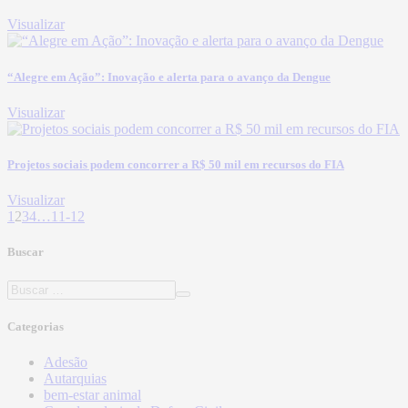
Visualizar
“Alegre em Ação”: Inovação e alerta para o avanço da Dengue
Visualizar
Projetos sociais podem concorrer a R$ 50 mil em recursos do FIA
Visualizar
1
2
3
4
…
11-12
Buscar
Categorias
Adesão
Autarquias
bem-estar animal