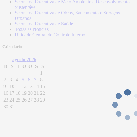
Secretaria Executiva de Meio Ambiente e Desenvolvimento
Sustentável
Secretaria Executiva de Obras, Saneamento e Serviços
Urbanos
Secretaria Executiva de Saúde
Todas as Noticias
Unidade Central de Controle Interno
Calendario
agosto
2026
D
S
T
Q
Q
S
S
1
2
3
4
5
6
7
8
9
10
11
12
13
14
15
16
17
18
19
20
21
22
23
24
25
26
27
28
29
30
31
Prefeitura Municipal de Alegre