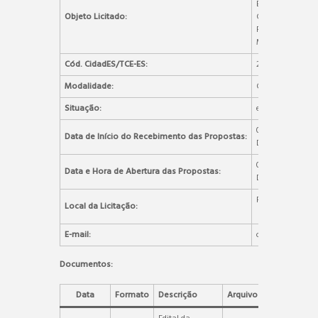
ESPECIALIZADA
Objeto Licitado:
CONTENÇÃO
RUFINO, BAIR
MUNICÍPIO DE 
Cód. CidadES/TCE-ES:
2026.004E070000
Modalidade:
Concorrência Ele
Situação:
em andamento
09H:00M DO DIA
Data de Início do Recebimento das Propostas:
DE BRASÍLIA).
09H:01M DO DIA
Data e Hora de Abertura das Propostas:
DE BRASÍLIA).
Portal de C
Local da Licitação:
www.portaldec
E-mail:
compras@alegre
Documentos:
Data
Formato
Descrição
Arquivo