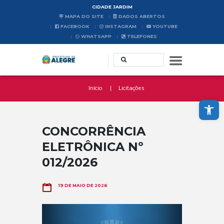
CIDADE JARDIM
MAPA DO SITE
DADOS ABERTOS
FACEBOOK
INSTAGRAM
YOUTUBE
WHATSAPP
TELEFONES
Início
Licitações
Abrir a barra de ferramentas
CONCORRÊNCIA
ELETRÔNICA Nº
012/2026
19 DE MAIO DE 2026