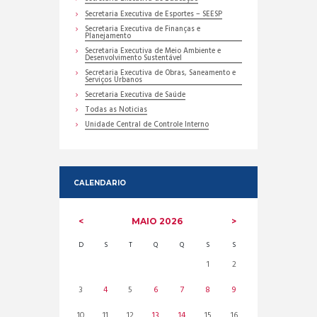
Secretaria Executiva de Esportes – SEESP
Secretaria Executiva de Finanças e
Planejamento
Secretaria Executiva de Meio Ambiente e
Desenvolvimento Sustentável
Secretaria Executiva de Obras, Saneamento e
Serviços Urbanos
Secretaria Executiva de Saúde
Todas as Noticias
Unidade Central de Controle Interno
CALENDARIO
MAIO
2026
D
S
T
Q
Q
S
S
1
2
3
4
5
6
7
8
9
10
11
12
13
14
15
16