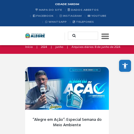
CIDADE JARDIM
MAPA DO SITE
DADOS ABERTOS
FACEBOOK
INSTAGRAM
YOUTUBE
WHATSAPP
TELEFONES
Início
2024
junho
Arquivos diários: 8 de junho de 2024
Abrir a barra de ferramentas
“Alegre em Ação”: Especial Semana do
Meio Ambiente