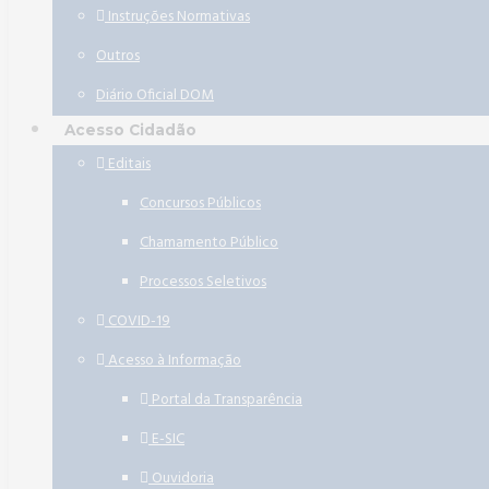
Instruções Normativas
Outros
Diário Oficial DOM
Acesso Cidadão
Editais
Concursos Públicos
Chamamento Público
Processos Seletivos
COVID-19
Acesso à Informação
Portal da Transparência
E-SIC
Ouvidoria