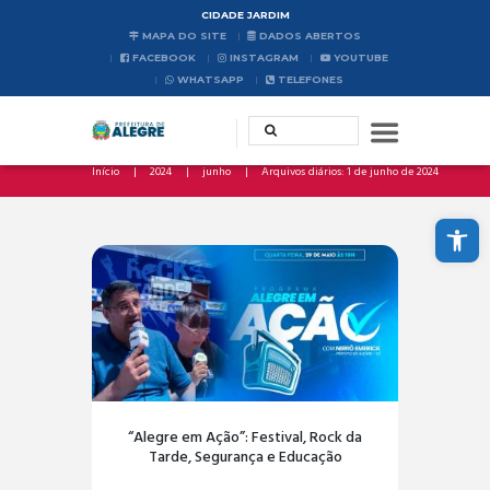
CIDADE JARDIM
MAPA DO SITE
DADOS ABERTOS
FACEBOOK
INSTAGRAM
YOUTUBE
WHATSAPP
TELEFONES
Início
2024
junho
Arquivos diários: 1 de junho de 2024
Abrir a barra de ferramentas
“Alegre em Ação”: Festival, Rock da
Tarde, Segurança e Educação