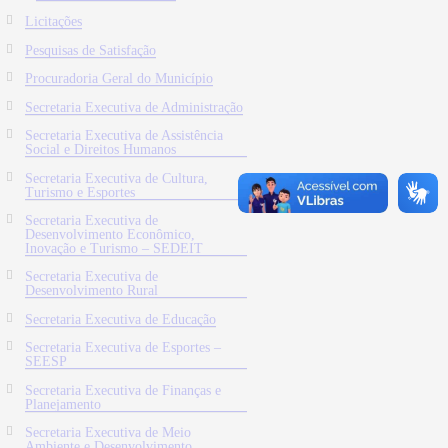
Licitações
Pesquisas de Satisfação
Procuradoria Geral do Município
Secretaria Executiva de Administração
Secretaria Executiva de Assistência
Social e Direitos Humanos
Secretaria Executiva de Cultura,
Turismo e Esportes
Secretaria Executiva de
Desenvolvimento Econômico,
Inovação e Turismo – SEDEIT
Secretaria Executiva de
Desenvolvimento Rural
Secretaria Executiva de Educação
Secretaria Executiva de Esportes –
SEESP
Secretaria Executiva de Finanças e
Planejamento
Secretaria Executiva de Meio
Ambiente e Desenvolvimento