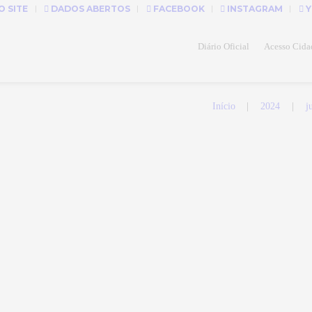
 SITE
DADOS ABERTOS
FACEBOOK
INSTAGRAM
Y
Diário Oficial
Acesso Cida
Início
2024
j