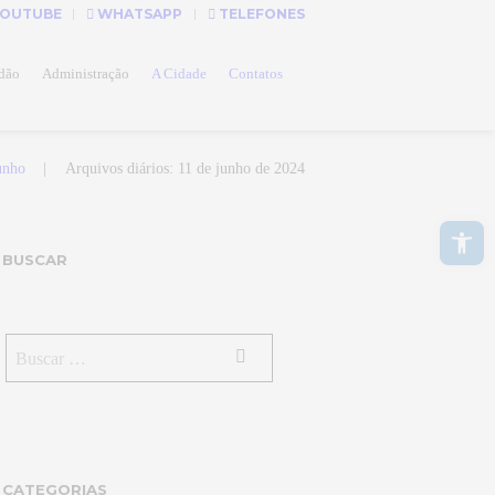
OUTUBE
WHATSAPP
TELEFONES
dão
Administração
A Cidade
Contatos
unho
Arquivos diários: 11 de junho de 2024
Abrir a barra de ferramentas
BUSCAR
CATEGORIAS