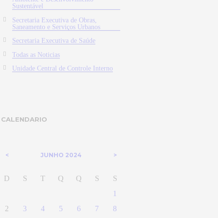
Sustentável
Secretaria Executiva de Obras,
Saneamento e Serviços Urbanos
Secretaria Executiva de Saúde
Todas as Noticias
Unidade Central de Controle Interno
CALENDARIO
JUNHO
2024
D
S
T
Q
Q
S
S
1
2
3
4
5
6
7
8