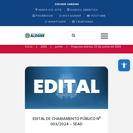
CIDADE JARDIM
MAPA DO SITE
DADOS ABERTOS
FACEBOOK
INSTAGRAM
YOUTUBE
WHATSAPP
TELEFONES
Início
2024
junho
Arquivos diários: 25 de junho de 2024
Abrir a barra de ferramentas
EDITAL DE CHAMAMENTO PÚBLICO Nº
003/2024 – SEAD