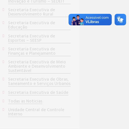
Inovação e Turismo – SEDEIT
Secretaria Executiva de
Desenvolvimento Rural
Secretaria Executiva de
Educação
Secretaria Executiva de
Esportes – SEESP
Secretaria Executiva de
Finanças e Planejamento
Secretaria Executiva de Meio
Ambiente e Desenvolvimento
Sustentável
Secretaria Executiva de Obras,
Saneamento e Serviços Urbanos
Secretaria Executiva de Saúde
Todas as Noticias
Unidade Central de Controle
Interno