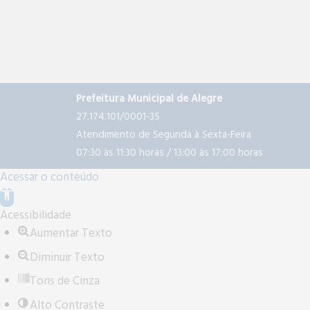
Prefeitura Municipal de Alegre
27.174.101/0001-35
Atendimento de Segunda à Sexta-Feira
07:30 às 11:30 horas / 13:00 às 17:00 horas
Acessar o conteúdo
A
b
Acessibilidade
r
Aumentar Texto
i
Diminuir Texto
r
Tons de Cinza
a
b
Alto Contraste