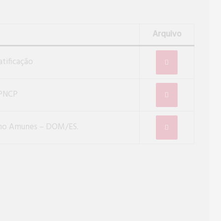
Arquivo
tificação
 PNCP
 no Amunes – DOM/ES.