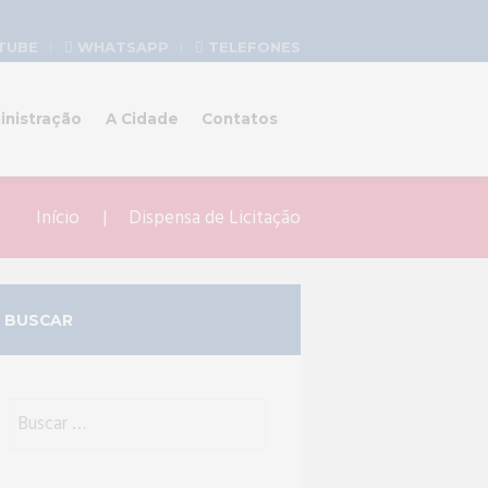
TUBE
WHATSAPP
TELEFONES
inistração
A Cidade
Contatos
Início
Dispensa de Licitação
BUSCAR