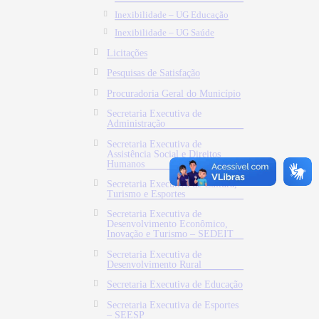
Inexibilidade – UG Educação
Inexibilidade – UG Saúde
Licitações
Pesquisas de Satisfação
Procuradoria Geral do Município
Secretaria Executiva de
Administração
Secretaria Executiva de
Assistência Social e Direitos
Humanos
Secretaria Executiva de Cultura,
Turismo e Esportes
Secretaria Executiva de
Desenvolvimento Econômico,
Inovação e Turismo – SEDEIT
Secretaria Executiva de
Desenvolvimento Rural
Secretaria Executiva de Educação
Secretaria Executiva de Esportes
– SEESP