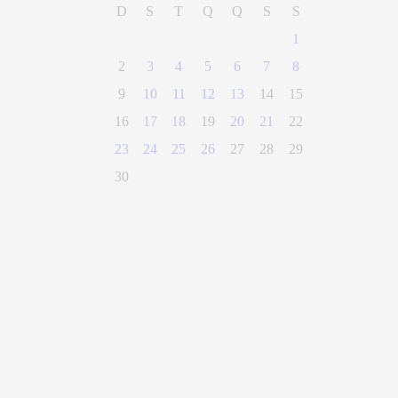
D
S
T
Q
Q
S
S
1
2
3
4
5
6
7
8
9
10
11
12
13
14
15
16
17
18
19
20
21
22
23
24
25
26
27
28
29
30
(28) 3300-0100
Parque Getúlio Vargas, n° 01, Centro
Alegre - Espírito Santo