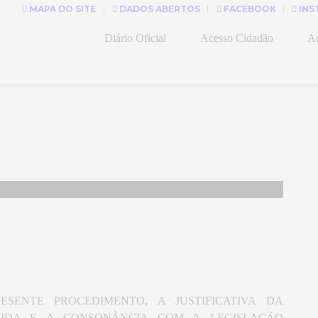
MAPA DO SITE
DADOS ABERTOS
FACEBOOK
INS
Diário Oficial
Acesso Cidadão
Ad
SENTE PROCEDIMENTO, A JUSTIFICATIVA DA
DIDA E A CONSONÂNCIA COM A LEGISLAÇÃO