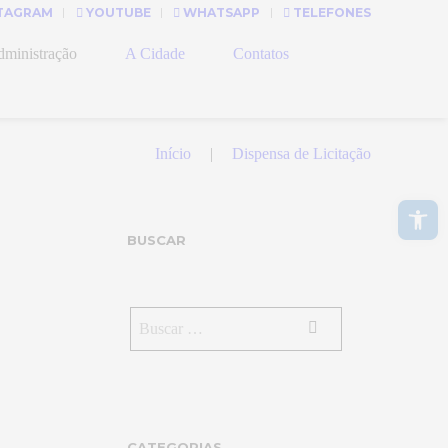
TAGRAM
YOUTUBE
WHATSAPP
TELEFONES
ministração
A Cidade
Contatos
Início
Dispensa de Licitação
Abrir a barra de ferramentas
BUSCAR
CATEGORIAS