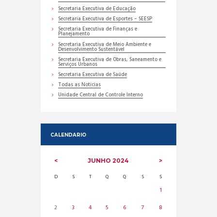
Secretaria Executiva de Educação
Secretaria Executiva de Esportes – SEESP
Secretaria Executiva de Finanças e
Planejamento
Secretaria Executiva de Meio Ambiente e
Desenvolvimento Sustentável
Secretaria Executiva de Obras, Saneamento e
Serviços Urbanos
Secretaria Executiva de Saúde
Todas as Noticias
Unidade Central de Controle Interno
CALENDARIO
JUNHO
2024
D
S
T
Q
Q
S
S
1
2
3
4
5
6
7
8