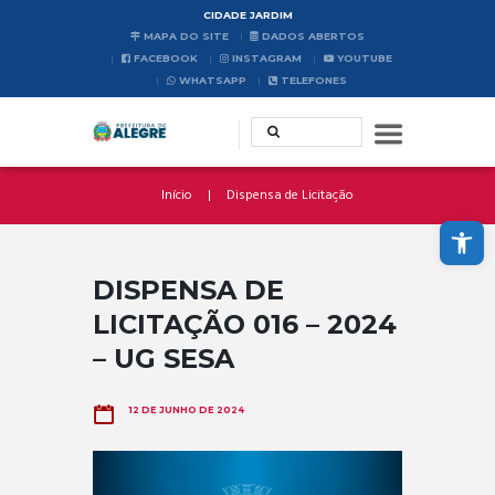
CIDADE JARDIM
MAPA DO SITE
DADOS ABERTOS
FACEBOOK
INSTAGRAM
YOUTUBE
WHATSAPP
TELEFONES
Início
Dispensa de Licitação
Abrir a barra de ferramentas
DISPENSA DE
LICITAÇÃO 016 – 2024
– UG SESA
12 DE JUNHO DE 2024