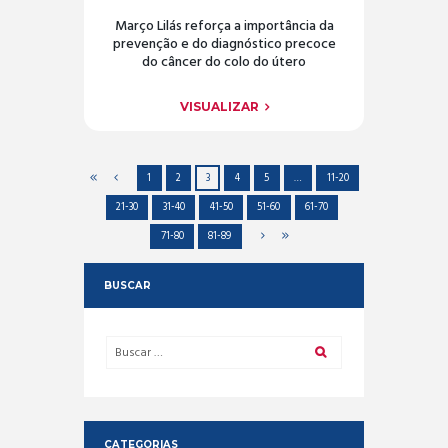
Março Lilás reforça a importância da
prevenção e do diagnóstico precoce
do câncer do colo do útero
VISUALIZAR
1
2
3
4
5
…
11-20
21-30
31-40
41-50
51-60
61-70
71-80
81-89
BUSCAR
CATEGORIAS