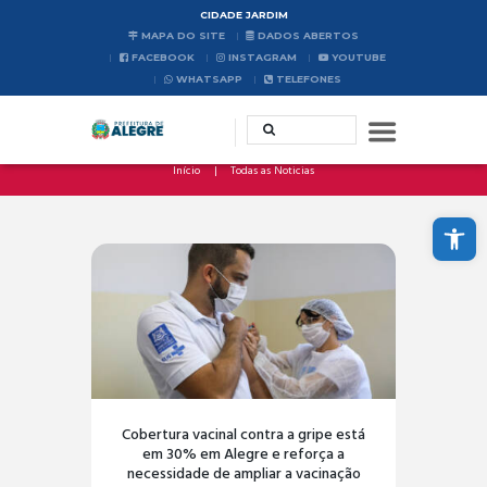
CIDADE JARDIM
MAPA DO SITE
DADOS ABERTOS
FACEBOOK
INSTAGRAM
YOUTUBE
WHATSAPP
TELEFONES
Início
Todas as Noticias
Abrir a barra de ferramentas
Cobertura vacinal contra a gripe está
em 30% em Alegre e reforça a
necessidade de ampliar a vacinação