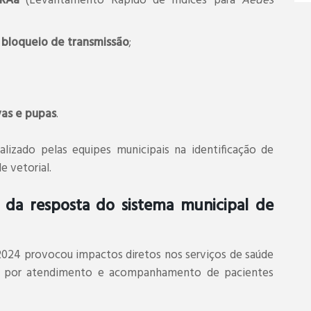
IRAa
(Levantamento Rápido de Índices para
Aedes
a bloqueio de transmissão
;
rvas e pupas
.
izado pelas equipes municipais na identificação de
e vetorial.
 da resposta do sistema municipal de
24 provocou impactos diretos nos serviços de saúde
a por atendimento e acompanhamento de pacientes