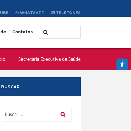
UBE
WHATSAPP
TELEFONES
ade
Contatos
Abrir a barra de ferramentas
cio
Secretaria Executiva de Saúde
BUSCAR