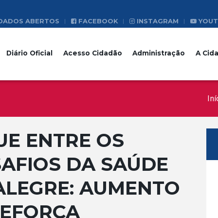
DADOS ABERTOS
FACEBOOK
INSTAGRAM
YOUT
Diário Oficial
Acesso Cidadão
Administração
A Cid
Iní
UE ENTRE OS
AFIOS DA SAÚDE
ALEGRE: AUMENTO
REFORÇA