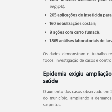
1.067 imóveis avaliados pelo L
aegypti
);
205 aplicações de inseticida par
160 nebulizações costais
;
8 ações com carro fumacê
;
1.565 análises laboratoriais de la
Os dados demonstram o trabalho real
focos, investigação de casos e control
Epidemia exigiu ampliação
saúde
O aumento dos casos observado em 20
do município, ampliando a demand
suspeitos.