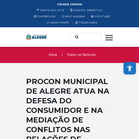
CIDADE JARDIM
MAPA DO SITE
DADOS ABERTOS
FACEBOOK
INSTAGRAM
YOUTUBE
WHATSAPP
TELEFONES
Início
Todas as Noticias
Abrir a barra de ferramentas
PROCON MUNICIPAL
DE ALEGRE ATUA NA
DEFESA DO
CONSUMIDOR E NA
MEDIAÇÃO DE
CONFLITOS NAS