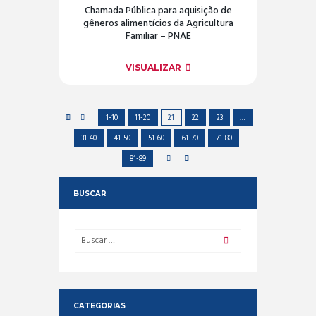
Chamada Pública para aquisição de
gêneros alimentícios da Agricultura
Familiar – PNAE
VISUALIZAR
1-10
11-20
21
22
23
…
31-40
41-50
51-60
61-70
71-80
81-89
BUSCAR
CATEGORIAS