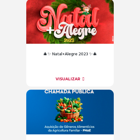
🎄✨ Natal+Alegre 2023 ✨🎄
VISUALIZAR