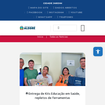
CIDADE JARDIM
MAPA DO SITE
DADOS ABERTOS
FACEBOOK
INSTAGRAM
YOUTUBE
WHATSAPP
TELEFONES
Início
Todas as Noticias
Abrir a barra de ferramentas
🌟Entrega de Kits Educação em Saúde,
repletos de ferramentas