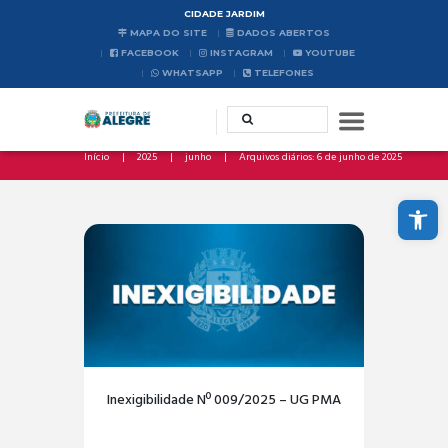
CIDADE JARDIM
MAPA DO SITE
DADOS ABERTOS
FACEBOOK
INSTAGRAM
YOUTUBE
WHATSAPP
TELEFONES
Início
2025
junho
Arquivos diários: 6 de junho de 2025
Abrir a barra de ferramentas
Inexigibilidade Nº 009/2025 – UG PMA