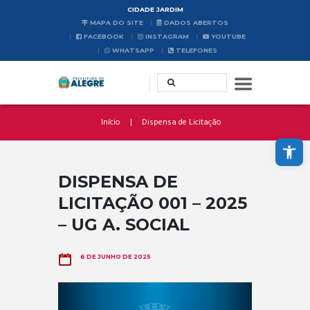
CIDADE JARDIM
MAPA DO SITE
DADOS ABERTOS
FACEBOOK
INSTAGRAM
YOUTUBE
WHATSAPP
TELEFONES
Início
Dispensa de Licitação
Abrir a barra de ferramentas
DISPENSA DE
LICITAÇÃO 001 – 2025
– UG A. SOCIAL
6 DE JUNHO DE 2025