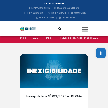
CIDADE JARDIM
MAPA DO SITE
DADOS ABERTOS
FACEBOOK
INSTAGRAM
YOUTUBE
WHATSAPP
TELEFONES
Início
2025
junho
Arquivos diários: 16 de junho de 2025
Abrir a barra de ferramentas
Inexigibilidade Nº 012/2025 – UG PMA