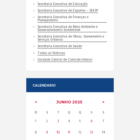
Secretaria Executiva de Educação
Secretaria Executiva de Esportes – SEESP
Secretaria Executiva de Finanças e
Planejamento
Secretaria Executiva de Meio Ambiente e
Desenvolvimento Sustentável
Secretaria Executiva de Obras, Saneamento e
Serviços Urbanos
Secretaria Executiva de Saúde
Todas as Noticias
Unidade Central de Controle Interno
CALENDARIO
JUNHO
2025
D
S
T
Q
Q
S
S
1
2
3
4
5
6
7
8
9
10
11
12
13
14