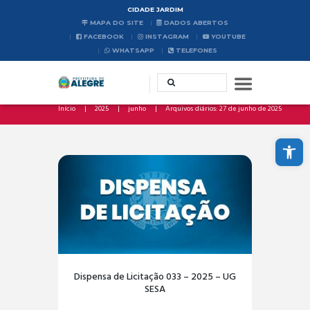
CIDADE JARDIM
MAPA DO SITE
DADOS ABERTOS
FACEBOOK
INSTAGRAM
YOUTUBE
WHATSAPP
TELEFONES
Início
2025
junho
Arquivos diários: 27 de junho de 2025
Abrir a barra de ferramentas
Dispensa de Licitação 033 – 2025 – UG
SESA