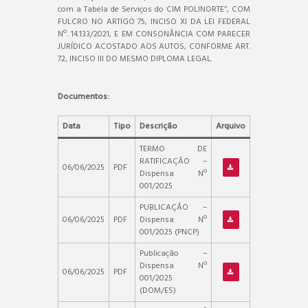
com a Tabela de Serviços do CIM POLINORTE’’, COM
FULCRO NO ARTIGO 75, INCISO XI DA LEI FEDERAL
Nº. 14.133/2021, E EM CONSONÂNCIA COM PARECER
JURÍDICO ACOSTADO AOS AUTOS, CONFORME ART.
72, INCISO III DO MESMO DIPLOMA LEGAL.
Documentos:
Data
Tipo
Descrição
Arquivo
TERMO DE
RATIFICAÇÃO –
06/06/2025
PDF
Dispensa Nº
001/2025
PUBLICAÇÃO –
06/06/2025
PDF
Dispensa Nº
001/2025 (PNCP)
Publicação –
Dispensa Nº
06/06/2025
PDF
001/2025
(DOM/ES)