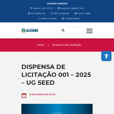
CIDADE JARDIM
MAPA DO SITE
DADOS ABERTOS
FACEBOOK
INSTAGRAM
YOUTUBE
WHATSAPP
TELEFONES
Início
Dispensa de Licitação
Abrir a barra de ferramentas
DISPENSA DE
LICITAÇÃO 001 – 2025
– UG SEED
6 DE JUNHO DE 2025