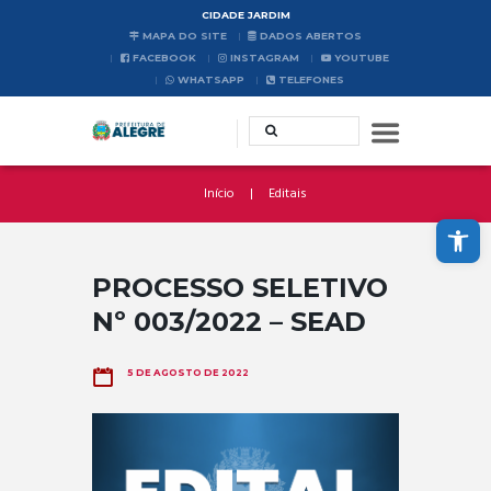
CIDADE JARDIM
MAPA DO SITE
DADOS ABERTOS
FACEBOOK
INSTAGRAM
YOUTUBE
WHATSAPP
TELEFONES
Início
Editais
Abrir a barra de ferramentas
PROCESSO SELETIVO
Nº 003/2022 – SEAD
5 DE AGOSTO DE 2022