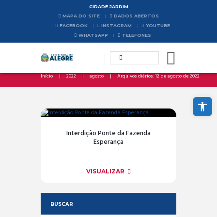
CIDADE JARDIM
MAPA DO SITE
DADOS ABERTOS
FACEBOOK
INSTAGRAM
YOUTUBE
WHATSAPP
TELEFONES
Início
2022
agosto
Arquivos diários: 12 de agosto de 2022
Abrir a barra de ferramentas
Interdição Ponte da Fazenda
Esperança
VISUALIZAR
BUSCAR