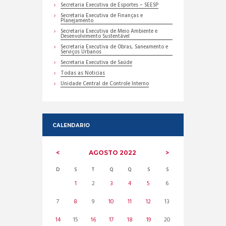
Secretaria Executiva de Esportes – SEESP
Secretaria Executiva de Finanças e
Planejamento
Secretaria Executiva de Meio Ambiente e
Desenvolvimento Sustentável
Secretaria Executiva de Obras, Saneamento e
Serviços Urbanos
Secretaria Executiva de Saúde
Todas as Noticias
Unidade Central de Controle Interno
CALENDARIO
AGOSTO
2022
D
S
T
Q
Q
S
S
1
2
3
4
5
6
7
8
9
10
11
12
13
14
15
16
17
18
19
20