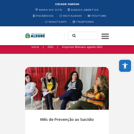
CIDADE JARDIM
MAPA DO SITE
DADOS ABERTOS
FACEBOOK
INSTAGRAM
YOUTUBE
WHATSAPP
TELEFONES
Início
2022
Arquivos Mensais: agosto 2022
Abrir a barra de ferramentas
Mês de Prevenção ao Suicídio