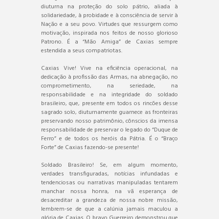
diuturna na proteção do solo pátrio, aliada à
solidariedade, à probidade e à consciência de servir à
Nação e a seu povo. Virtudes que ressurgem como
motivação, inspirada nos feitos de nosso glorioso
Patrono. É a “Mão Amiga” de Caxias sempre
estendida a seus compatriotas.
Caxias Vive! Vive na eficiência operacional, na
dedicação à profissão das Armas, na abnegação, no
comprometimento, na seriedade, na
responsabilidade e na integridade do soldado
brasileiro, que, presente em todos os rincões desse
sagrado solo, diuturnamente guarnece as fronteiras
preservando nosso patrimônio, cônscios da imensa
responsabilidade de preservar o legado do “Duque de
Ferro” e de todos os heróis da Pátria. É o “Braço
Forte” de Caxias fazendo-se presente!
Soldado Brasileiro! Se, em algum momento,
verdades transfiguradas, notícias infundadas e
tendenciosas ou narrativas manipuladas tentarem
manchar nossa honra, na vã esperança de
desacreditar a grandeza de nossa nobre missão,
lembrem-se de que a calúnia jamais maculou a
glória de Caxias. O bravo Guerreiro demonstrou que