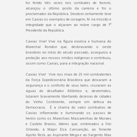
foi ferido três vezes nos combates de Itororó,
alcançou o último posto da carreira e foi o
proclamador da República. Deodoro certamente teve
em Caxias os exemplos de coragem, fé na missão e
integridade que o alçaram ao nobre cargo de 1º
Presidente da República.
Caxias Vive! Vive na figura excelsa e humana do
Marechal Rondon que, desbravando o oeste
brasileiro no início do século passado, assegurou a
proteção aos nossos irmãos indígenas e contribuiu,
assim como Caxias, para a integração nacional.
Caxias Vive! Vive nos mais de 25 mil combatentes
da Força Expedicionária Brasileira que deixaram a
segurança e o conforto de seus lares; cruzaram as
águas do desafiador Atlântico e, destemidos,
lutaram bravamente libertando dezenas de cidades
do Velho Continente, sempre em defesa da
Democracia. É a chama do valor combativo de
Caxias inflamando e iluminando os passos de
heróis como os Marechais Mascarenhas de Moraes
e Castelo Branco, líderes que, ombreados a Frei
Orlando, à Major Elza Cansanção, ao Tenente
Apollo Rezk, ao Aspirante Mega e ao Sargento Max