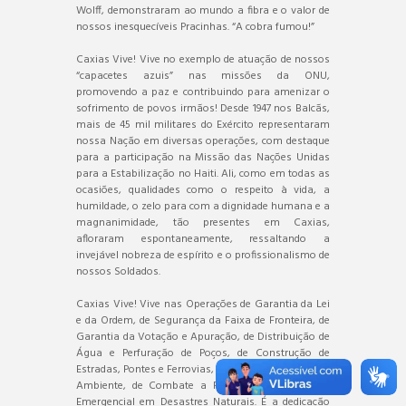
Wolff, demonstraram ao mundo a fibra e o valor de
nossos inesquecíveis Pracinhas. “A cobra fumou!”
Caxias Vive! Vive no exemplo de atuação de nossos
“capacetes azuis” nas missões da ONU,
promovendo a paz e contribuindo para amenizar o
sofrimento de povos irmãos! Desde 1947 nos Balcãs,
mais de 45 mil militares do Exército representaram
nossa Nação em diversas operações, com destaque
para a participação na Missão das Nações Unidas
para a Estabilização no Haiti. Ali, como em todas as
ocasiões, qualidades como o respeito à vida, a
humildade, o zelo para com a dignidade humana e a
magnanimidade, tão presentes em Caxias,
afloraram espontaneamente, ressaltando a
invejável nobreza de espírito e o profissionalismo de
nossos Soldados.
Caxias Vive! Vive nas Operações de Garantia da Lei
e da Ordem, de Segurança da Faixa de Fronteira, de
Garantia da Votação e Apuração, de Distribuição de
Água e Perfuração de Poços, de Construção de
Estradas, Pontes e Ferrovias, de Preservação do Meio
Ambiente, de Combate a Pandemias e de Apoio
Emergencial em Desastres Naturais. É a dedicação