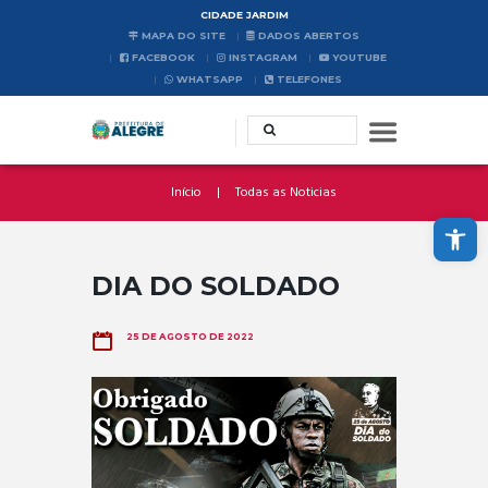
CIDADE JARDIM
MAPA DO SITE
DADOS ABERTOS
FACEBOOK
INSTAGRAM
YOUTUBE
WHATSAPP
TELEFONES
Início
Todas as Noticias
Abrir a barra de ferramentas
DIA DO SOLDADO
25 DE AGOSTO DE 2022