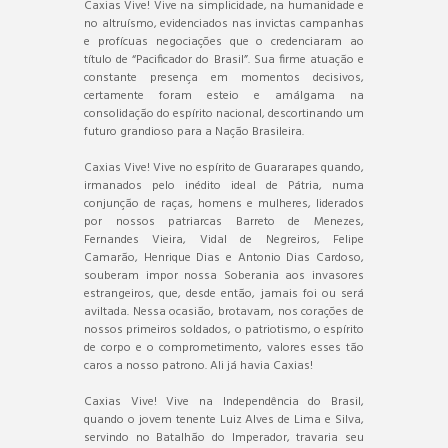
Caxias Vive! Vive na simplicidade, na humanidade e
no altruísmo, evidenciados nas invictas campanhas
e profícuas negociações que o credenciaram ao
título de “Pacificador do Brasil”. Sua firme atuação e
constante presença em momentos decisivos,
certamente foram esteio e amálgama na
consolidação do espírito nacional, descortinando um
futuro grandioso para a Nação Brasileira.
Caxias Vive! Vive no espírito de Guararapes quando,
irmanados pelo inédito ideal de Pátria, numa
conjunção de raças, homens e mulheres, liderados
por nossos patriarcas Barreto de Menezes,
Fernandes Vieira, Vidal de Negreiros, Felipe
Camarão, Henrique Dias e Antonio Dias Cardoso,
souberam impor nossa Soberania aos invasores
estrangeiros, que, desde então, jamais foi ou será
aviltada. Nessa ocasião, brotavam, nos corações de
nossos primeiros soldados, o patriotismo, o espírito
de corpo e o comprometimento, valores esses tão
caros a nosso patrono. Ali já havia Caxias!
Caxias Vive! Vive na Independência do Brasil,
quando o jovem tenente Luiz Alves de Lima e Silva,
servindo no Batalhão do Imperador, travaria seu