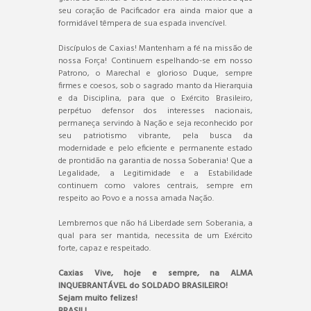
seu coração de Pacificador era ainda maior que a
formidável têmpera de sua espada invencível.
Discípulos de Caxias! Mantenham a fé na missão de
nossa Força! Continuem espelhando-se em nosso
Patrono, o Marechal e glorioso Duque, sempre
firmes e coesos, sob o sagrado manto da Hierarquia
e da Disciplina, para que o Exército Brasileiro,
perpétuo defensor dos interesses nacionais,
permaneça servindo à Nação e seja reconhecido por
seu patriotismo vibrante, pela busca da
modernidade e pelo eficiente e permanente estado
de prontidão na garantia de nossa Soberania! Que a
Legalidade, a Legitimidade e a Estabilidade
continuem como valores centrais, sempre em
respeito ao Povo e a nossa amada Nação.
Lembremos que não há Liberdade sem Soberania, a
qual para ser mantida, necessita de um Exército
forte, capaz e respeitado.
Caxias Vive, hoje e sempre, na ALMA
INQUEBRANTÁVEL do SOLDADO BRASILEIRO!
Sejam muito felizes!
BRASIL!