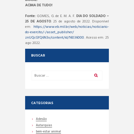
ACIMA DE TUDO!
Fonte:
GOMES, G. de E. M. A. F.
DIA DO SOLDADO –
25 DE AGOSTO
. 25 de agosto de 2022. Disponível
em:
https://www.eb.mil.br/web/noticias/noticiario-
do-exercito/-/asset_publisher/
znUQcGfQ6N3x/content/id/16036000
. Acesso em: 25
ago 2022.
BUSCAR
CATEGORIAS
Adesão
Autarquias
bem-estar animal