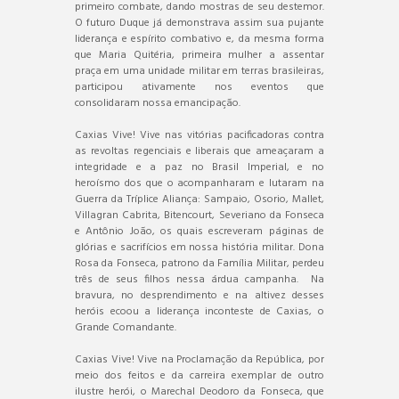
primeiro combate, dando mostras de seu destemor.
O futuro Duque já demonstrava assim sua pujante
liderança e espírito combativo e, da mesma forma
que Maria Quitéria, primeira mulher a assentar
praça em uma unidade militar em terras brasileiras,
participou ativamente nos eventos que
consolidaram nossa emancipação.
Caxias Vive! Vive nas vitórias pacificadoras contra
as revoltas regenciais e liberais que ameaçaram a
integridade e a paz no Brasil Imperial, e no
heroísmo dos que o acompanharam e lutaram na
Guerra da Tríplice Aliança: Sampaio, Osorio, Mallet,
Villagran Cabrita, Bitencourt, Severiano da Fonseca
e Antônio João, os quais escreveram páginas de
glórias e sacrifícios em nossa história militar. Dona
Rosa da Fonseca, patrono da Família Militar, perdeu
três de seus filhos nessa árdua campanha. Na
bravura, no desprendimento e na altivez desses
heróis ecoou a liderança inconteste de Caxias, o
Grande Comandante.
Caxias Vive! Vive na Proclamação da República, por
meio dos feitos e da carreira exemplar de outro
ilustre herói, o Marechal Deodoro da Fonseca, que