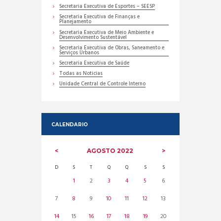
Secretaria Executiva de Esportes – SEESP
Secretaria Executiva de Finanças e
Planejamento
Secretaria Executiva de Meio Ambiente e
Desenvolvimento Sustentável
Secretaria Executiva de Obras, Saneamento e
Serviços Urbanos
Secretaria Executiva de Saúde
Todas as Noticias
Unidade Central de Controle Interno
CALENDARIO
AGOSTO
2022
D
S
T
Q
Q
S
S
1
2
3
4
5
6
7
8
9
10
11
12
13
14
15
16
17
18
19
20