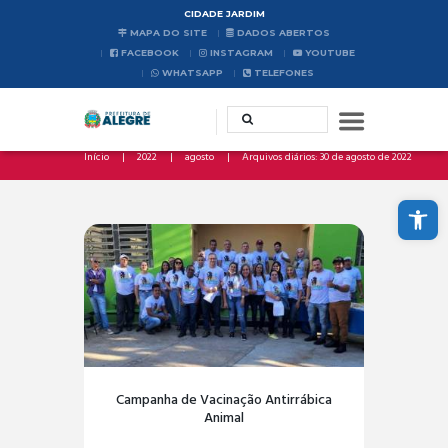
CIDADE JARDIM
MAPA DO SITE
DADOS ABERTOS
FACEBOOK
INSTAGRAM
YOUTUBE
WHATSAPP
TELEFONES
Início
2022
agosto
Arquivos diários: 30 de agosto de 2022
Abrir a barra de ferramentas
Campanha de Vacinação Antirrábica
Animal