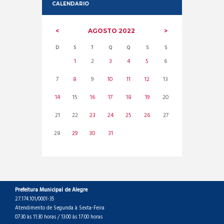
CALENDARIO
AGOSTO
2022
D
S
T
Q
Q
S
S
1
2
3
4
5
6
7
8
9
10
11
12
13
14
15
16
17
18
19
20
21
22
23
24
25
26
27
28
29
30
31
Prefeitura Municipal de Alegre
27.174.101/0001-35
Atendimento de Segunda à Sexta-Feira
07:30 às 11:30 horas / 13:00 às 17:00 horas