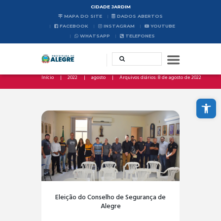
CIDADE JARDIM
MAPA DO SITE
DADOS ABERTOS
FACEBOOK
INSTAGRAM
YOUTUBE
WHATSAPP
TELEFONES
Início
2022
agosto
Arquivos diários: 8 de agosto de 2022
Abrir a barra de ferramentas
Eleição do Conselho de Segurança de
Alegre