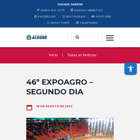
CIDADE JARDIM
MAPA DO SITE
DADOS ABERTOS
FACEBOOK
INSTAGRAM
YOUTUBE
WHATSAPP
TELEFONES
Início
Todas as Noticias
Abrir a barra de ferramentas
46ª EXPOAGRO –
SEGUNDO DIA
16 DE AGOSTO DE 2022