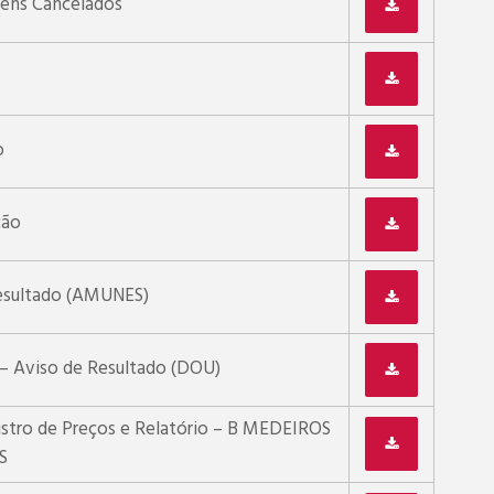
tens Cancelados
o
ão
esultado (AMUNES)
 – Aviso de Resultado (DOU)
istro de Preços e Relatório – B MEDEIROS
S