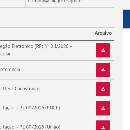
compras@alegre.es.gov.br
Arquivo
regão Eletrônico (RP) Nº 011/2026 –
colar
eferência
e Itens Cadastrados
citação – PE 011/2026 (PNCP)
citação – PE 011/2026 (União)