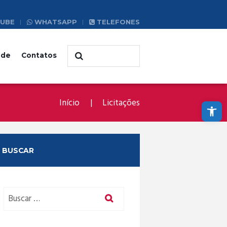
UBE
WHATSAPP
TELEFONES
ade
Contatos
Abrir a barra de ferramentas
Início
Licitações
BUSCAR