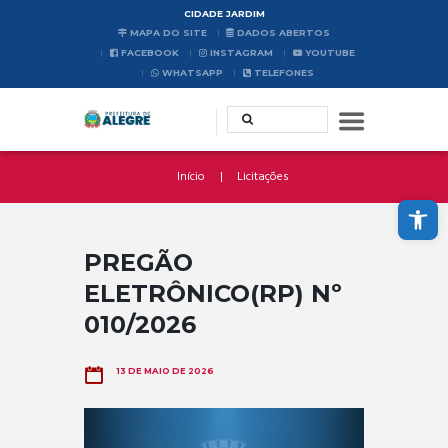
CIDADE JARDIM
MAPA DO SITE
DADOS ABERTOS
FACEBOOK
INSTAGRAM
YOUTUBE
WHATSAPP
TELEFONES
Início
Licitações
Abrir a barra de ferramentas
PREGÃO
ELETRÔNICO(RP) Nº
010/2026
13 DE MAIO DE 2026