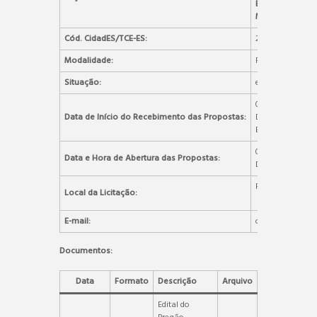
BOMBONAS 
MUNICÍPIO DE A
Cód. CidadES/TCE-ES:
2026.004E07000
Modalidade:
Pregão Eletrônic
Situação:
em andamento
08H:
Data de Início do Recebimento das Propostas:
DIA 20/05/
BRASÍLIA)
08H:01M DO DIA
Data e Hora de Abertura das Propostas:
DE BRASÍLIA).
Portal de C
Local da Licitação:
www.portaldec
E-mail:
compras@alegre
Documentos:
Data
Formato
Descrição
Arquivo
Edital do