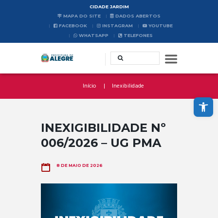
CIDADE JARDIM
MAPA DO SITE
DADOS ABERTOS
FACEBOOK
INSTAGRAM
YOUTUBE
WHATSAPP
TELEFONES
Início
Inexibilidade
Abrir a barra de ferramentas
INEXIGIBILIDADE Nº
006/2026 – UG PMA
8 DE MAIO DE 2026