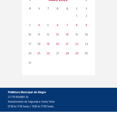
D
S
T
Q
Q
S
S
1
2
3
4
5
6
7
8
9
10
11
12
13
14
15
16
17
18
19
20
21
22
23
24
25
26
27
28
29
30
31
Prefeitura Municipal de Alegre
27.174.101/0001-35
Atendimento de Segunda à Sexta-Feira
07:30 às 11:30 horas / 13:00 às 17:00 horas