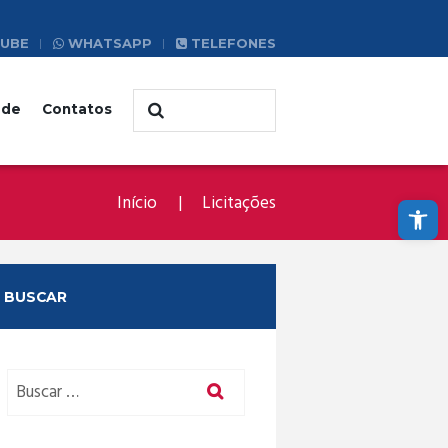
UBE
WHATSAPP
TELEFONES
ade
Contatos
Abrir a barra de ferramentas
Início
Licitações
BUSCAR