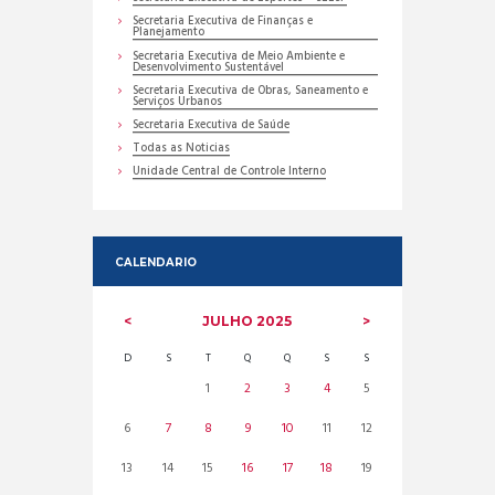
Secretaria Executiva de Finanças e
Planejamento
Secretaria Executiva de Meio Ambiente e
Desenvolvimento Sustentável
Secretaria Executiva de Obras, Saneamento e
Serviços Urbanos
Secretaria Executiva de Saúde
Todas as Noticias
Unidade Central de Controle Interno
CALENDARIO
JULHO
2025
D
S
T
Q
Q
S
S
1
2
3
4
5
6
7
8
9
10
11
12
13
14
15
16
17
18
19