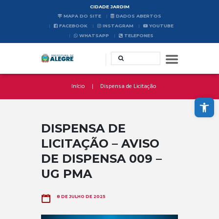
CIDADE JARDIM
MAPA DO SITE
DADOS ABERTOS
FACEBOOK
INSTAGRAM
YOUTUBE
WHATSAPP
TELEFONES
Início
Dispensa de Licitação
Abrir a barra de ferramentas
DISPENSA DE
LICITAÇÃO – AVISO
DE DISPENSA 009 –
UG PMA
8 DE JULHO DE 2025