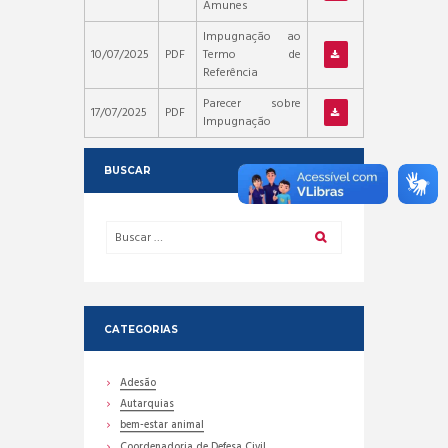
Amunes
Impugnação ao
10/07/2025
PDF
Termo de
Referência
Parecer sobre
17/07/2025
PDF
Impugnação
BUSCAR
CATEGORIAS
Adesão
Autarquias
bem-estar animal
Coordenadoria de Defesa Civil