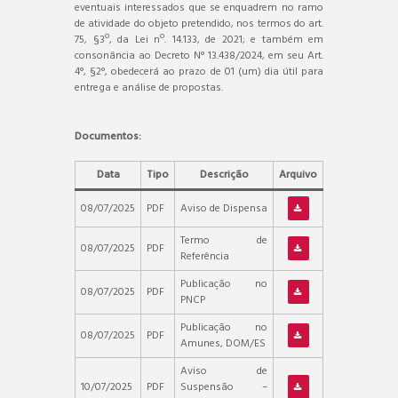
eventuais interessados que se enquadrem no ramo
de atividade do objeto pretendido, nos termos do art.
75, §3º, da Lei nº. 14.133, de 2021; e também em
consonância ao Decreto N° 13.438/2024, em seu Art.
4°, §2°, obedecerá ao prazo de 01 (um) dia útil para
entrega e análise de propostas.
Documentos:
Data
Tipo
Descrição
Arquivo
08/07/2025
PDF
Aviso de Dispensa
Termo de
08/07/2025
PDF
Referência
Publicação no
08/07/2025
PDF
PNCP
Publicação no
08/07/2025
PDF
Amunes, DOM/ES
Aviso de
10/07/2025
PDF
Suspensão –