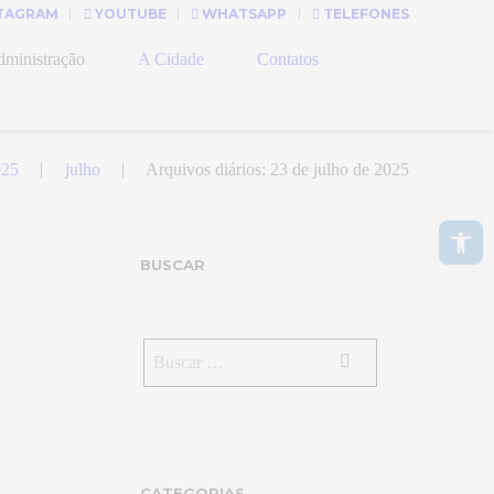
TAGRAM
YOUTUBE
WHATSAPP
TELEFONES
ministração
A Cidade
Contatos
025
julho
Arquivos diários: 23 de julho de 2025
Abrir a barra de ferramentas
BUSCAR
CATEGORIAS