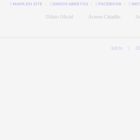
MAPA DO SITE
DADOS ABERTOS
FACEBOOK
INS
Diário Oficial
Acesso Cidadão
Ad
Início
2