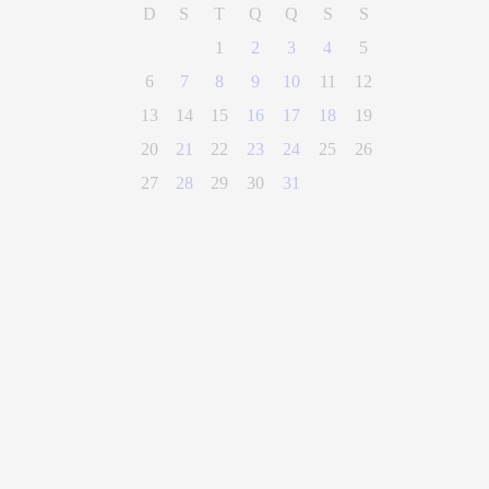
D
S
T
Q
Q
S
S
1
2
3
4
5
6
7
8
9
10
11
12
13
14
15
16
17
18
19
20
21
22
23
24
25
26
27
28
29
30
31
(28) 3300-0100
Parque Getúlio Vargas, n° 01, Centro
Alegre - Espírito Santo
CEP 29500-000