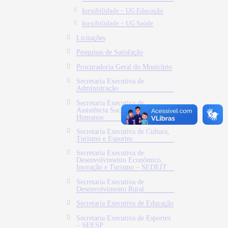
Inexibilidade – UG Educação
Inexibilidade – UG Saúde
Licitações
Pesquisas de Satisfação
Procuradoria Geral do Município
Secretaria Executiva de
Administração
Secretaria Executiva de
Assistência Social e Direitos
Humanos
Secretaria Executiva de Cultura,
Turismo e Esportes
Secretaria Executiva de
Desenvolvimento Econômico,
Inovação e Turismo – SEDEIT
Secretaria Executiva de
Desenvolvimento Rural
Secretaria Executiva de Educação
Secretaria Executiva de Esportes
– SEESP