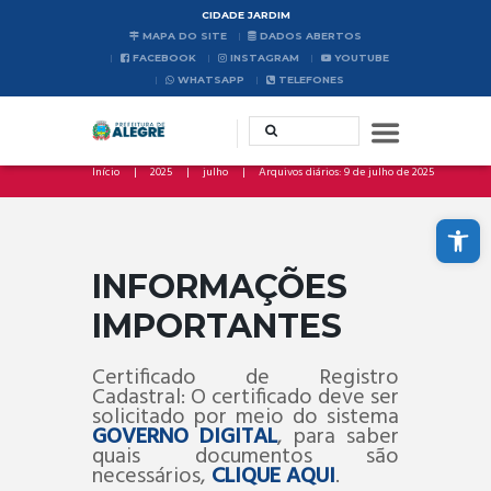
CIDADE JARDIM
MAPA DO SITE
DADOS ABERTOS
FACEBOOK
INSTAGRAM
YOUTUBE
WHATSAPP
TELEFONES
Início
2025
julho
Arquivos diários: 9 de julho de 2025
Abrir a barra de ferramentas
INFORMAÇÕES
IMPORTANTES
Certificado de Registro
Cadastral: O certificado deve ser
solicitado por meio do sistema
GOVERNO DIGITAL
, para saber
quais documentos são
necessários,
CLIQUE AQUI
.