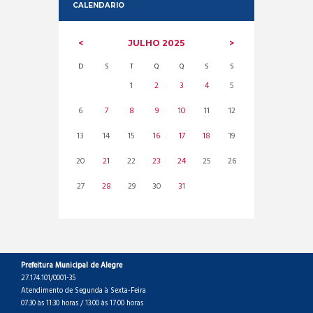
CALENDARIO
JULHO
2025
D
S
T
Q
Q
S
S
1
2
3
4
5
6
7
8
9
10
11
12
13
14
15
16
17
18
19
20
21
22
23
24
25
26
27
28
29
30
31
Prefeitura Municipal de Alegre
27.174.101/0001-35
Atendimento de Segunda à Sexta-Feira
07:30 às 11:30 horas / 13:00 às 17:00 horas