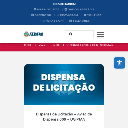
CIDADE JARDIM
MAPA DO SITE
DADOS ABERTOS
FACEBOOK
INSTAGRAM
YOUTUBE
WHATSAPP
TELEFONES
Início
2025
julho
Arquivos diários: 8 de julho de 2025
Abrir a barra de ferramentas
Dispensa de Licitação – Aviso de
Dispensa 009 – UG PMA