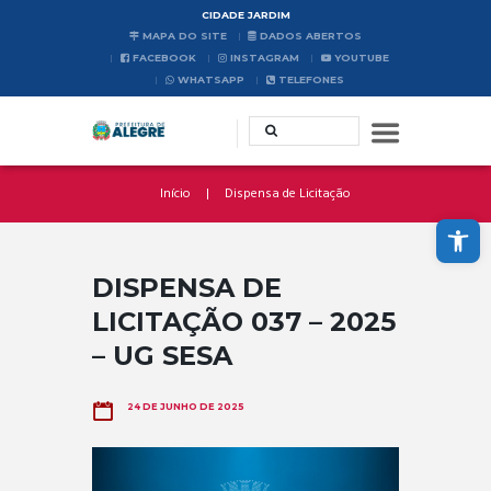
CIDADE JARDIM
MAPA DO SITE
DADOS ABERTOS
FACEBOOK
INSTAGRAM
YOUTUBE
WHATSAPP
TELEFONES
Início
Dispensa de Licitação
Abrir a barra de ferramentas
DISPENSA DE
LICITAÇÃO 037 – 2025
– UG SESA
24 DE JUNHO DE 2025