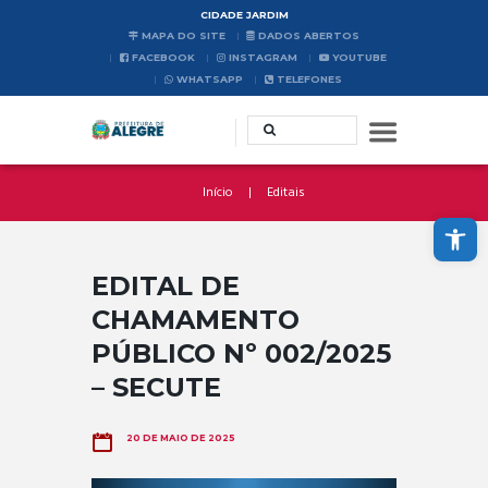
CIDADE JARDIM
MAPA DO SITE
DADOS ABERTOS
FACEBOOK
INSTAGRAM
YOUTUBE
WHATSAPP
TELEFONES
Início
Editais
Abrir a barra de ferramentas
EDITAL DE
CHAMAMENTO
PÚBLICO Nº 002/2025
– SECUTE
20 DE MAIO DE 2025