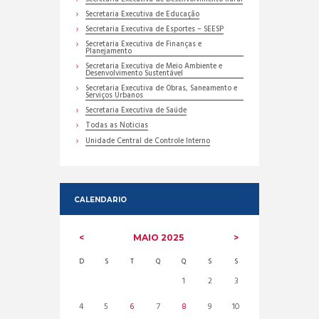
Secretaria Executiva de Educação
Secretaria Executiva de Esportes – SEESP
Secretaria Executiva de Finanças e
Planejamento
Secretaria Executiva de Meio Ambiente e
Desenvolvimento Sustentável
Secretaria Executiva de Obras, Saneamento e
Serviços Urbanos
Secretaria Executiva de Saúde
Todas as Noticias
Unidade Central de Controle Interno
CALENDARIO
MAIO
2025
D
S
T
Q
Q
S
S
1
2
3
4
5
6
7
8
9
10