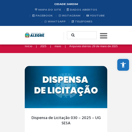
CIDADE JARDIM
MAPA DO SITE
DADOS ABERTOS
FACEBOOK
INSTAGRAM
YOUTUBE
WHATSAPP
TELEFONES
Início
2025
maio
Arquivos diários: 29 de maio de 2025
Abrir a barra de ferramentas
Dispensa de Licitação 030 – 2025 – UG
SESA