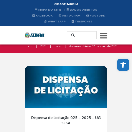
CIDADE JARDIM
MAPA DO SITE
DADOS ABERTOS
FACEBOOK
INSTAGRAM
YOUTUBE
WHATSAPP
TELEFONES
Início
2025
maio
Arquivos diários: 12 de maio de 2025
Abrir a barra de ferramentas
Dispensa de Licitação 025 – 2025 – UG
SESA