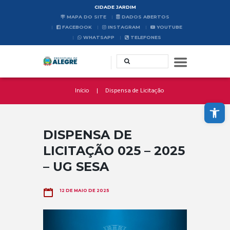
CIDADE JARDIM
MAPA DO SITE
DADOS ABERTOS
FACEBOOK
INSTAGRAM
YOUTUBE
WHATSAPP
TELEFONES
Início
Dispensa de Licitação
Abrir a barra de ferramentas
DISPENSA DE
LICITAÇÃO 025 – 2025
– UG SESA
12 DE MAIO DE 2025