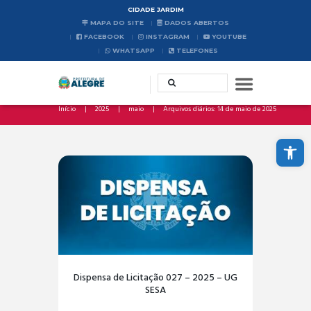
CIDADE JARDIM
MAPA DO SITE
DADOS ABERTOS
FACEBOOK
INSTAGRAM
YOUTUBE
WHATSAPP
TELEFONES
Início
2025
maio
Arquivos diários: 14 de maio de 2025
Abrir a barra de ferramentas
Dispensa de Licitação 027 – 2025 – UG
SESA